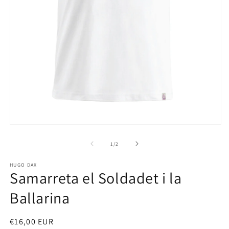
O
l'
2
e
el
m
Obre
l'arxiu
1
1
/
2
en
el
HUGO DAX
modal
Samarreta el Soldadet i la
Ballarina
Preu
€16,00 EUR