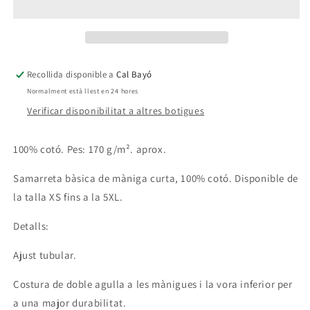
i
i
la
la
Ballarina
Ballarina
Recollida disponible a
Cal Bayó
Normalment està llest en 24 hores
Verificar disponibilitat a altres botigues
100% cotó. Pes: 170 g/m². aprox.
Samarreta bàsica de màniga curta, 100% cotó. Disponible de
la talla XS fins a la 5XL.
Detalls:
Ajust tubular.
Costura de doble agulla a les mànigues i la vora inferior per
a una major durabilitat.